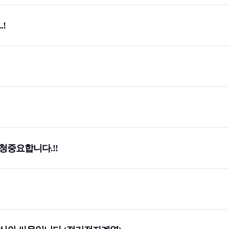
대교
(1)
!
(주)
(1)
LS엠트론
(2)
행
(2)
신한투자증권
(1)
대상(주)
(2)
험
(11)
아이마켓코리아
(1)
험
(1)
한국자산관리공사
(10)
아시아나IDT
(1)
사
(4)
한국산업인력공단
(3)
청중요합니다.!!
)
공무원연금공단
(3)
)
LF
(5)
증
(1)
대우조선해양건설
(1)
한화생명보험
(1)
전공사
(3)
한국전력공사
(24)