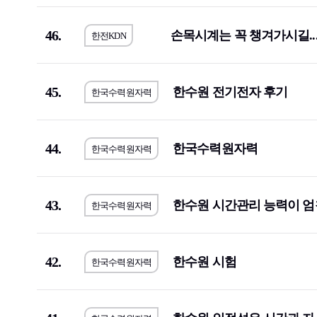
휴맥스
(3)
(1)
46.
손목시계는 꼭 챙겨가시길....
한전KDN
IBK기업은행
(9)
GMB코리아
쌍용건설
(2)
한국씨티은
한독
(1)
동양
(1)
45.
한수원 전기전자 후기
한국수력원자력
서브원
(1)
교보생명보
한국투자증권
(4)
하나손해보
44.
한국수력원자력
한국수력원자력
이랜드리테일
(1)
오리온
(1)
유진기업
(1)
한국가스공
43.
한수원 시간관리 능력이 엄
JB
(1)
한국은행
(1
한국수력원자력
금호타이어
(1)
삼양식품
(1
대한제강
(1)
SGI서울보
42.
한수원 시험
한국수력원자력
아모레퍼시픽
(2)
신세계
(1)
한국산업안전보건공단
(2)
한국전기안