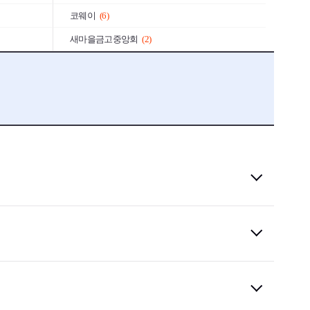
코웨이
(6)
새마을금고중앙회
(2)
모토로라
(1)
(5)
한국타이어앤테크놀로지
(4)
카카오
(3)
대신증권
(3)
극동건설
(2)
동원시스템즈
(1)
광주은행
(1)
GS칼텍스
(1)
한국석유공사
(1)
넥슨코리아
(2)