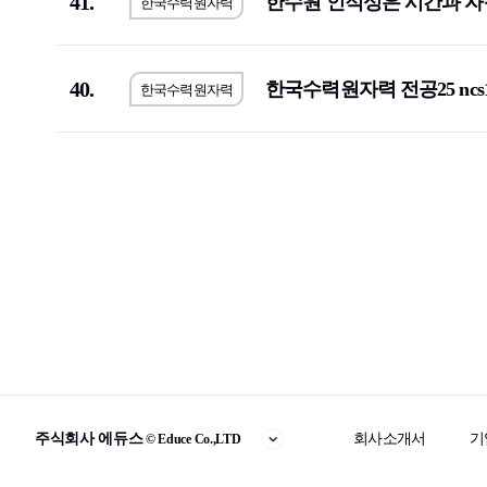
41.
한수원 인적성은 시간과 자
한국수력원자력
한국노인인력개발원
(2)
한국지역난
휴비스
(1)
한국교육학
40.
한국공항공사
(6)
한국MSD
(
한국수력원자력 전공25 ncs
한국수력원자력
한국인터넷진흥원
(1)
한국철도공
기초과학연구원
(1)
(5)
S-Oil
(2)
오뚜기
(2)
대륜E&S
(1)
대한장애인
약진통상
(1)
한국과학기
한국사회적기업진흥원
(2)
한국가스기
한국도로교통공단
(2)
한전KPS
(4)
한국가스안전공사
(1)
한국남동발
하나카드
(3)
KB국민은
회사소개서
기
주식회사 에듀스
© Educe Co.,LTD
국민건강보험공단
(3)
한국국토정