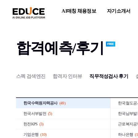
AI매칭 채용정보
자기소개서
전체
(2,131)
삼성그룹
(5
CJ그룹
(5)
LG그룹
(39
이랜드그룹
(113)
현대중공업
합격예측/후기
GS그룹
(145)
금호아시아
KT그룹
(98)
효성그룹
(6
국민은행
(11)
아모레퍼시
스펙 검색엔진
합격자 인터뷰
직무적성검사 후기
STX그룹
(129)
한화그룹
(
NHN
(10)
유한그룹
(1
한국수력원자력공사
(49)
한국철도공
한국서부발전
(5)
한국남부발
한전KPS
(3)
근로복지공
기업은행
(10)
하나은행
(1