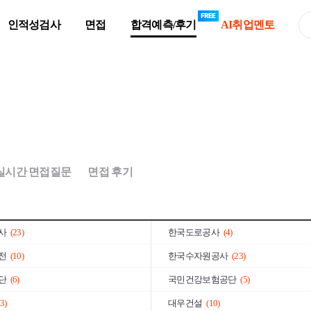
인적성검사
면접
합격예측/후기
AI취업멘토
4)
포스코
(47)
)
두산그룹
(1)
그룹
(3)
롯데그룹
(7)
나그룹
(52)
금호석유화학그룹
(1)
0)
DB그룹
(16)
픽
(9)
S-Oil
(17)
실시간 면접질문
면접 후기
150)
우리은행
(6)
)
한국전력공사
(100)
사
(23)
한국도로공사
(4)
전
(10)
한국수자원공사
(23)
단
(6)
국민건강보험공단
(5)
3)
대우건설
(10)