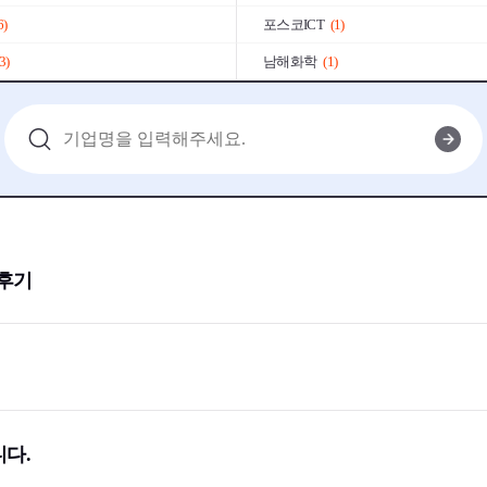
6)
포스코ICT
(1)
3)
남해화학
(1)
삼천리
(1)
)
셰플러코리아
(3)
레이
(2)
스탠다드차타드은행
(1)
2)
라인
(5)
한국수자원공사
(3)
 후기
풍산
(2)
(2)
대한항공
(1)
)
AK플라자
(2)
OCI
(3)
업
(2)
매일유업
(6)
다.
(2)
폴리미래
(1)