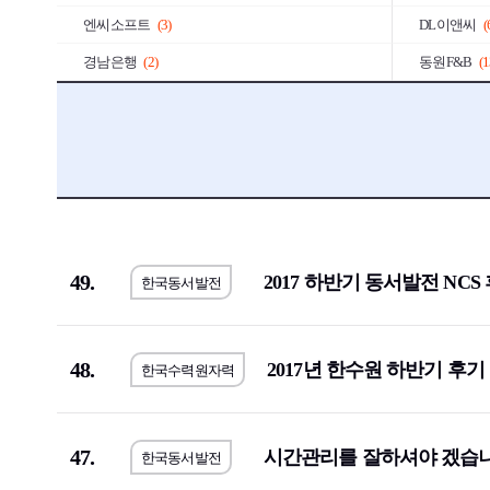
엔씨소프트
(3)
DL이앤씨
(
경남은행
(2)
동원F&B
(1
한국GM
(3)
KCC
(17)
포스코
(5)
유한양행
(1
대웅제약
(7)
일진디스플
유진투자증권
(3)
GC녹십자
(
한솔제지
(1)
(4)
49.
2017 하반기 동서발전 NCS
한국동서발전
한화오션
(2)
KT
(2)
중소기업기술정보진흥원
(1)
한일시멘트
서울반도체
(3)
일진전기
(2
48.
2017년 한수원 하반기 후기
한국수력원자력
LS산전
(1)
코오롱
(13)
동국제강
(1)
계룡건설산
47.
시간관리를 잘하셔야 겠습니
한국동서발전
E1
(2)
BGF리테일