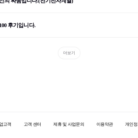
신의 싸움입니다.(전기전자계열)
방공사
(9)
한국수력원자력
(1)
술정보원
(1)
주택도시보증공사
(3)
1)
(4)
100 후기입니다.
사
(1)
인천국제공항공사
(6)
중소벤처기업진흥공단
(8)
더보기
KCC건설
(1)
체육회
(1)
연구개발특구진흥재단
(2)
술기획평가원
(2)
KOICA
(1)
술공사
(1)
신세계푸드
(1)
한국남부발전
(1)
전
(3)
한국전력거래소
(6)
행
(8)
동원산업
(2)
업고객
고객 센터
제휴 및 사업문의
이용약관
개인정
보공사
(2)
한국농수산식품유통공사
(1)