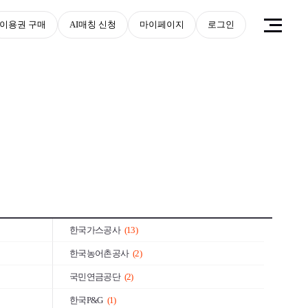
이용권 구매
AI매칭 신청
마이페이지
로그인
SK그룹
(6)
현대차그룹
(54)
NH농협금융
(69)
LS그룹
(24)
신한금융그룹
(13)
대우
(48)
대림
(48)
한국남동발전
(11)
한국가스공사
(13)
한국농어촌공사
(2)
국민연금공단
(2)
한국P&G
(1)