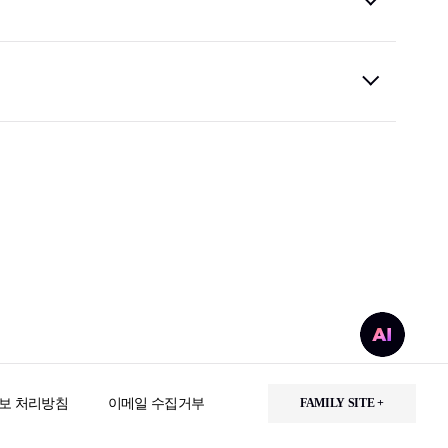
한국문화예술위원회
(1)
한국환경공단
(2)
한국원자력통제기술원
(1)
한전KDN
(2)
한국마사회
(4)
서진오토모티브
(1)
한국화학연구원
(1)
한국무역보험공사
(3)
근로복지공단
(3)
한국중부발전
(1)
신용보증기금
(8)
(1)
보 처리방침
이메일 수집거부
FAMILY SITE +
한국예탁결제원
(1)